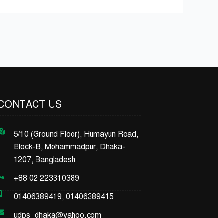
CONTACT US
5/10 (Ground Floor), Humayun Road,
Block-B, Mohammadpur, Dhaka-
1207, Bangladesh
+88 02 223310389
01406389419, 01406389415
udps_dhaka@yahoo.com