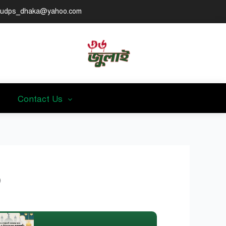
udps_dhaka@yahoo.com
Contact Us
৬