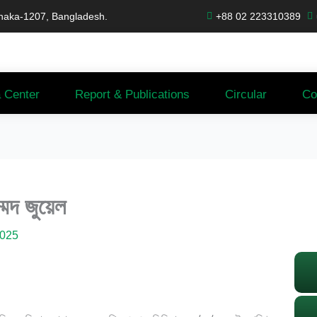
haka-1207, Bangladesh.
+88 02 223310389
 Center
Report & Publications
Circular
Co
মদ জুয়েল
2025