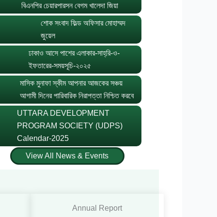
বিএনপির চেয়ারপারসন বেগম খালেদা জিয়া
শোক সংবাদ ফিল্ড অফিসার মোহাম্মদ
জুয়েল
ঢাকাও আসে পাশের এলাকার-সাহ্‌রি-ও-
ইফতারের-সময়সূচি-২০২৫
মাসিক মুনাফা স্কীম আপনার আজকের সঞ্চয়
আগামী দিনের পারিবারিক নিরাপত্তা নিশ্চিত করবে
UTTARA DEVELOPMENT
PROGRAM SOCIETY (UDPS)
Calendar-2025
View All News & Events
Annual Report