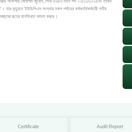
খার ফিল্ড অফিসার মোহাম্মদ জুয়েল, পিনঃ ৪৬৪৩ তিনি গত ০২/১১/২০২৫ইং তারিখ
 তার মৃত্যুতে ইউডিপিএস সংস্থার সকল পর্যায়ের কর্মকর্তা/কর্মচারী গভীর
মরহুমের রূহের মাগফিরাত কামনা করছে।
Certificate
Audit Report