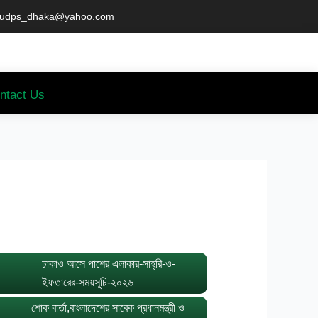
udps_dhaka@yahoo.com
ntact Us
ঢাকাও আসে পাশের এলাকার-সাহ্‌রি-ও-
ইফতারের-সময়সূচি-২০২৬
শোক বার্তা,বাংলাদেশের সাবেক প্রধানমন্ত্রী ও