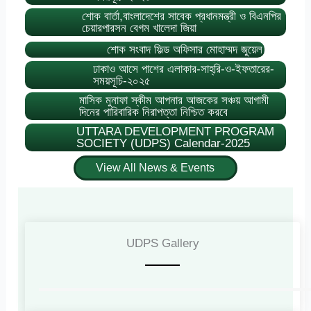
শোক বার্তা,বাংলাদেশের সাবেক প্রধানমন্ত্রী ও বিএনপির
চেয়ারপারসন বেগম খালেদা জিয়া
শোক সংবাদ ফিল্ড অফিসার মোহাম্মদ জুয়েল
ঢাকাও আসে পাশের এলাকার-সাহ্‌রি-ও-ইফতারের-
সময়সূচি-২০২৫
মাসিক মুনাফা স্কীম আপনার আজকের সঞ্চয় আগামী
দিনের পারিবারিক নিরাপত্তা নিশ্চিত করবে
UTTARA DEVELOPMENT PROGRAM
SOCIETY (UDPS) Calendar-2025
View All News & Events
UDPS Gallery​