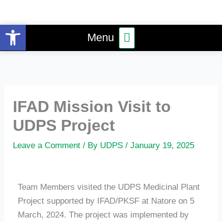
Skip
to
Open toolbar
Main
content
Menu
Menu
IFAD Mission Visit to
UDPS Project
Leave a Comment
/ By
UDPS
/
January 19, 2025
Team Members visited the UDPS Medicinal Plant
Project supported by IFAD/PKSF at Natore on 5
March, 2024. The project was implemented by