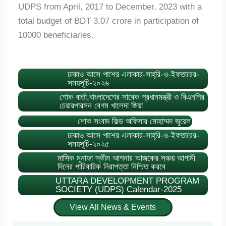
UDPS from April, 2017 to December, 2023 with a
total budget of BDT 3.07 crore in participation of
10000 beneficiaries.
ঢাকাও আসে পাশের এলাকার-সাহ্‌রি-ও-ইফতারের-
সময়সূচি-২০২৬
শোক বার্তা,বাংলাদেশের সাবেক প্রধানমন্ত্রী ও বিএনপির
চেয়ারপারসন বেগম খালেদা জিয়া
শোক সংবাদ ফিল্ড অফিসার মোহাম্মদ জুয়েল
ঢাকাও আসে পাশের এলাকার-সাহ্‌রি-ও-ইফতারের-
সময়সূচি-২০২৫
মাসিক মুনাফা স্কীম আপনার আজকের সঞ্চয় আগামী
দিনের পারিবারিক নিরাপত্তা নিশ্চিত করবে
UTTARA DEVELOPMENT PROGRAM
SOCIETY (UDPS) Calendar-2025
View All News & Events